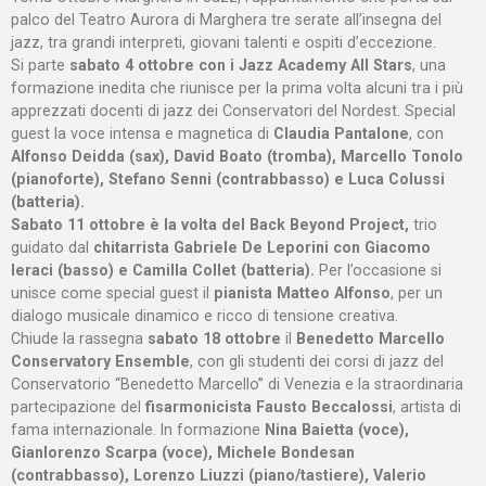
palco del Teatro Aurora di Marghera tre serate all’insegna del
jazz, tra grandi interpreti, giovani talenti e ospiti d’eccezione.
Si parte
sabato 4 ottobre con i Jazz Academy All Stars
, una
formazione inedita che riunisce per la prima volta alcuni tra i più
apprezzati docenti di jazz dei Conservatori del Nordest. Special
guest la voce intensa e magnetica di
Claudia Pantalone
, con
Alfonso Deidda (sax), David Boato (tromba), Marcello Tonolo
(pianoforte), Stefano Senni (contrabbasso) e Luca Colussi
(batteria).
Sabato 11 ottobre è la volta del Back Beyond Project,
trio
guidato dal
chitarrista Gabriele De Leporini con Giacomo
Ieraci (basso) e Camilla Collet (batteria).
Per l’occasione si
unisce come special guest il
pianista Matteo Alfonso
, per un
dialogo musicale dinamico e ricco di tensione creativa.
Chiude la rassegna
sabato 18 ottobre
il
Benedetto Marcello
Conservatory Ensemble
, con gli studenti dei corsi di jazz del
Conservatorio “Benedetto Marcello” di Venezia e la straordinaria
partecipazione del
fisarmonicista Fausto Beccalossi
, artista di
fama internazionale. In formazione
Nina Baietta (voce),
Gianlorenzo Scarpa (voce), Michele Bondesan
(contrabbasso), Lorenzo Liuzzi (piano/tastiere), Valerio